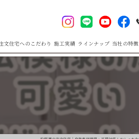
注文住宅へのこだわり
施工実績
ラインナップ
当社の特徴
I-Style
平屋
I-Style "Full-Order 
戸建て
⁡
I-Style "Semi-Order
新築
HUCK
内装
Arie
アフターサ
HOMA
松阪市の注文住宅｜自然素材使用・平屋対応！おしゃれな注