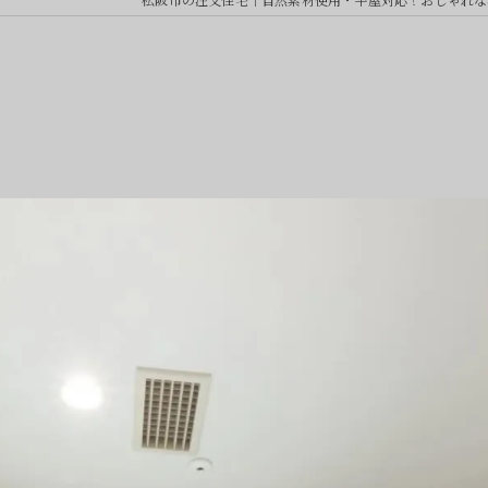
HOMA DESIGN
HOMA ORDER
MOKU（オリジナル）